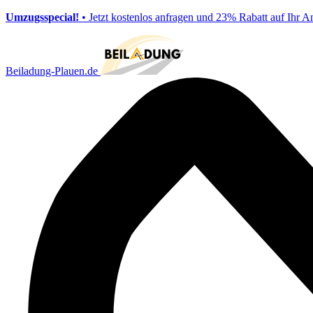
Umzugsspecial!
• Jetzt kostenlos anfragen und 23% Rabatt auf Ihr A
Beiladung-Plauen.de