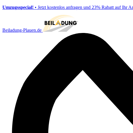
Umzugsspecial!
• Jetzt kostenlos anfragen und 23% Rabatt auf Ihr A
Beiladung-Plauen.de