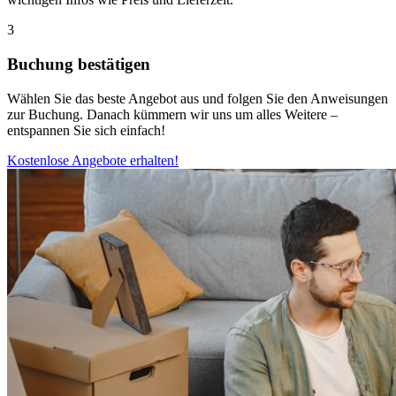
3
Buchung bestätigen
Wählen Sie das beste Angebot aus und folgen Sie den Anweisungen
zur Buchung. Danach kümmern wir uns um alles Weitere –
entspannen Sie sich einfach!
Kostenlose Angebote erhalten!