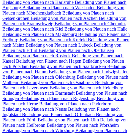
Beiladung von Plauen nach Karlsruhe
Beiladung von Plauen nach
Augsburg
Beiladung von Plauen nach Wiesbaden
Beiladung von
Plauen nach Mönchengladbach
Beiladung von Plauen nach
Gelsenkirchen
Beiladung von Plauen nach Aachen
Beiladung von
Plauen nach Braunschweig
Beiladung von Plauen nach Chemnitz⁠
Beiladung von Plauen nach Kiel
Beiladung von Plauen nach Halle
Beiladung von Plauen nach Magdeburg
Beiladung von Plauen nach
Freiburg
Beiladung von Plauen nach Krefeld
Beiladung von Plauen
nach Mainz
Beiladung von Plauen nach Lübeck
Beiladung von
Plauen nach Erfurt
Beiladung von Plauen nach Oberhausen
Beiladung von Plauen nach Rostock
Beiladung von Plauen nach
Kassel
Beiladung von Plauen nach Hagen
Beiladung von Plauen
nach Potsdam
Beiladung von Plauen nach Saarbrücken
Beiladung
von Plauen nach Hamm
Beiladung von Plauen nach Ludwigshafen
Beiladung von Plauen nach Oldenburg
Beiladung von Plauen nach
Mülheim
Beiladung von Plauen nach Osnabrück
Beiladung von
Plauen nach Leverkusen
Beiladung von Plauen nach Heidelberg
Beiladung von Plauen nach Darmstadt
Beiladung von Plauen nach
Solingen
Beiladung von Plauen nach Regensburg
Beiladung von
Plauen nach Herne
Beiladung von Plauen nach Paderborn
Beiladung von Plauen nach Neuss
Beiladung von Plauen nach
Ingolstadt
Beiladung von Plauen nach Offenbach
Beiladung von
Plauen nach Fürth
Beiladung von Plauen nach Ulm
Beiladung von
Plauen nach Heilbronn
Beiladung von Plauen nach Pforzheim
Beiladung von Plauen nach Würzburg
Beiladung von Plauen nach