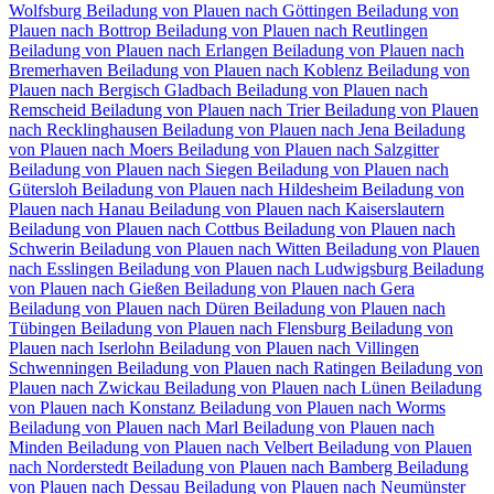
Wolfsburg
Beiladung von Plauen nach Göttingen
Beiladung von
Plauen nach Bottrop
Beiladung von Plauen nach Reutlingen
Beiladung von Plauen nach Erlangen
Beiladung von Plauen nach
Bremerhaven
Beiladung von Plauen nach Koblenz
Beiladung von
Plauen nach Bergisch Gladbach
Beiladung von Plauen nach
Remscheid
Beiladung von Plauen nach Trier
Beiladung von Plauen
nach Recklinghausen
Beiladung von Plauen nach Jena
Beiladung
von Plauen nach Moers
Beiladung von Plauen nach Salzgitter
Beiladung von Plauen nach Siegen
Beiladung von Plauen nach
Gütersloh
Beiladung von Plauen nach Hildesheim
Beiladung von
Plauen nach Hanau
Beiladung von Plauen nach Kaiserslautern
Beiladung von Plauen nach Cottbus
Beiladung von Plauen nach
Schwerin
Beiladung von Plauen nach Witten
Beiladung von Plauen
nach Esslingen
Beiladung von Plauen nach Ludwigsburg
Beiladung
von Plauen nach Gießen
Beiladung von Plauen nach Gera
Beiladung von Plauen nach Düren
Beiladung von Plauen nach
Tübingen
Beiladung von Plauen nach Flensburg
Beiladung von
Plauen nach Iserlohn
Beiladung von Plauen nach Villingen
Schwenningen⁠
Beiladung von Plauen nach Ratingen
Beiladung von
Plauen nach Zwickau
Beiladung von Plauen nach Lünen
Beiladung
von Plauen nach Konstanz
Beiladung von Plauen nach Worms
Beiladung von Plauen nach Marl
Beiladung von Plauen nach
Minden
Beiladung von Plauen nach Velbert
Beiladung von Plauen
nach Norderstedt
Beiladung von Plauen nach Bamberg
Beiladung
von Plauen nach Dessau
Beiladung von Plauen nach Neumünster