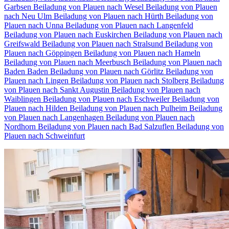
Garbsen
Beiladung von Plauen nach Wesel
Beiladung von Plauen
nach Neu Ulm
Beiladung von Plauen nach Hürth
Beiladung von
Plauen nach Unna
Beiladung von Plauen nach Langenfeld
Beiladung von Plauen nach Euskirchen
Beiladung von Plauen nach
Greifswald
Beiladung von Plauen nach Stralsund
Beiladung von
Plauen nach Göppingen
Beiladung von Plauen nach Hameln
Beiladung von Plauen nach Meerbusch
Beiladung von Plauen nach
Baden Baden
Beiladung von Plauen nach Görlitz
Beiladung von
Plauen nach Lingen
Beiladung von Plauen nach Stolberg
Beiladung
von Plauen nach Sankt Augustin
Beiladung von Plauen nach
Waiblingen
Beiladung von Plauen nach Eschweiler
Beiladung von
Plauen nach Hilden
Beiladung von Plauen nach Pulheim
Beiladung
von Plauen nach Langenhagen
Beiladung von Plauen nach
Nordhorn
Beiladung von Plauen nach Bad Salzuflen
Beiladung von
Plauen nach Schweinfurt