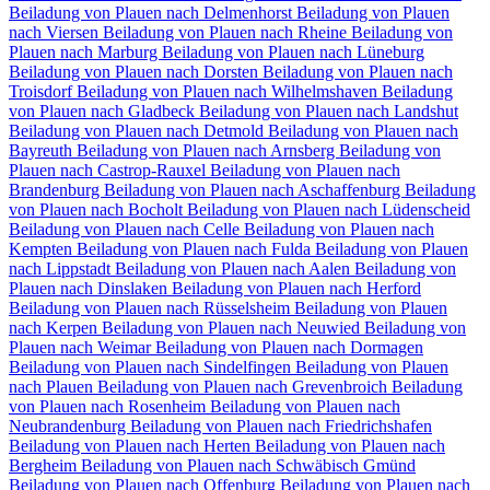
Beiladung von Plauen nach Delmenhorst
Beiladung von Plauen
nach Viersen
Beiladung von Plauen nach Rheine
Beiladung von
Plauen nach Marburg
Beiladung von Plauen nach Lüneburg
Beiladung von Plauen nach Dorsten
Beiladung von Plauen nach
Troisdorf
Beiladung von Plauen nach Wilhelmshaven
Beiladung
von Plauen nach Gladbeck
Beiladung von Plauen nach Landshut
Beiladung von Plauen nach Detmold
Beiladung von Plauen nach
Bayreuth
Beiladung von Plauen nach Arnsberg
Beiladung von
Plauen nach Castrop-Rauxel
Beiladung von Plauen nach
Brandenburg
Beiladung von Plauen nach Aschaffenburg
Beiladung
von Plauen nach Bocholt
Beiladung von Plauen nach Lüdenscheid
Beiladung von Plauen nach Celle
Beiladung von Plauen nach
Kempten
Beiladung von Plauen nach Fulda
Beiladung von Plauen
nach Lippstadt
Beiladung von Plauen nach Aalen
Beiladung von
Plauen nach Dinslaken
Beiladung von Plauen nach Herford
Beiladung von Plauen nach Rüsselsheim
Beiladung von Plauen
nach Kerpen
Beiladung von Plauen nach Neuwied
Beiladung von
Plauen nach Weimar
Beiladung von Plauen nach Dormagen
Beiladung von Plauen nach Sindelfingen
Beiladung von Plauen
nach Plauen
Beiladung von Plauen nach Grevenbroich
Beiladung
von Plauen nach Rosenheim
Beiladung von Plauen nach
Neubrandenburg
Beiladung von Plauen nach Friedrichshafen
Beiladung von Plauen nach Herten
Beiladung von Plauen nach
Bergheim
Beiladung von Plauen nach Schwäbisch Gmünd
Beiladung von Plauen nach Offenburg
Beiladung von Plauen nach