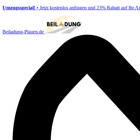
Umzugsspecial!
• Jetzt kostenlos anfragen und 23% Rabatt auf Ihr A
Beiladung-Plauen.de