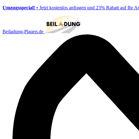
Umzugsspecial!
• Jetzt kostenlos anfragen und 23% Rabatt auf Ihr A
Beiladung-Plauen.de